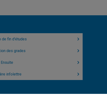
 de fin d'études
tion des grades
 Ensuìte
ère infolettre