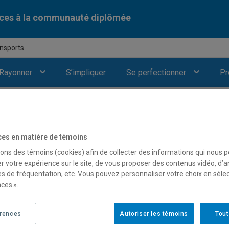
ices à la communauté diplômée
nsports
Rayonner
S’impliquer
Se perfectionner
Pr
ces en matière de témoins
sons des témoins (cookies) afin de collecter des informations qui nous 
r votre expérience sur le site, de vous proposer des contenus vidéo, d’a
es de fréquentation, etc. Vous pouvez personnaliser votre choix en séle
ces ».
érences
Autoriser les témoins
Tout