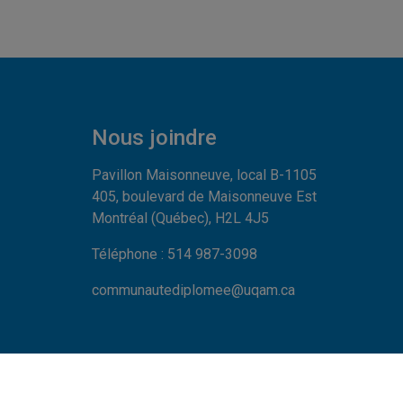
Nous joindre
Pavillon Maisonneuve, local B-1105
405, boulevard de Maisonneuve Est
Montréal (Québec), H2L 4J5
Téléphone : 514 987-3098
communautediplomee@uqam.ca