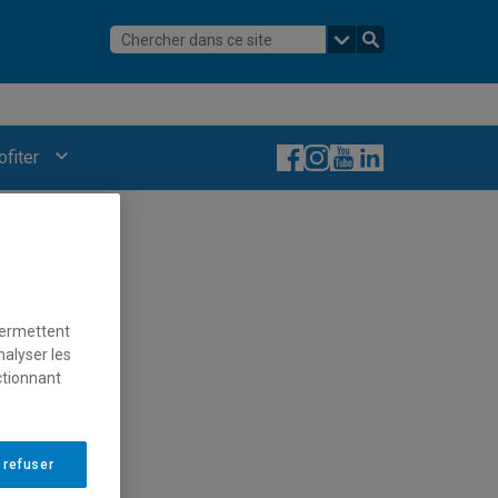
Facebook
Instagram
YouTube
LinkedIn
ofiter
permettent
nalyser les
ctionnant
 refuser