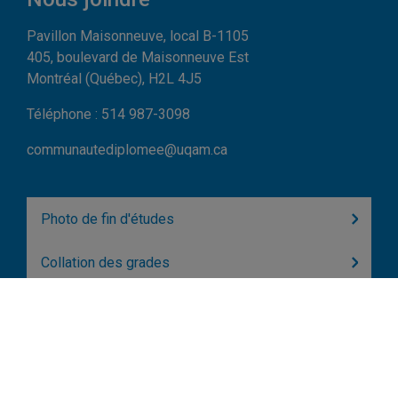
Pavillon Maisonneuve, local B-1105
405, boulevard de Maisonneuve Est
Montréal (Québec), H2L 4J5
Téléphone : 514 987-3098
communautediplomee@uqam.ca
Photo de fin d'études
Collation des grades
Carte Ensuìte
Dernière infolettre