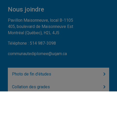
Nous joindre
Pavillon Maisonneuve, local B-1105
405, boulevard de Maisonneuve Est
Montréal (Québec), H2L 4J5
Téléphone : 514 987-3098
communautediplomee@uqam.ca
Photo de fin d'études
Collation des grades
Carte Ensuìte
Dernière infolettre