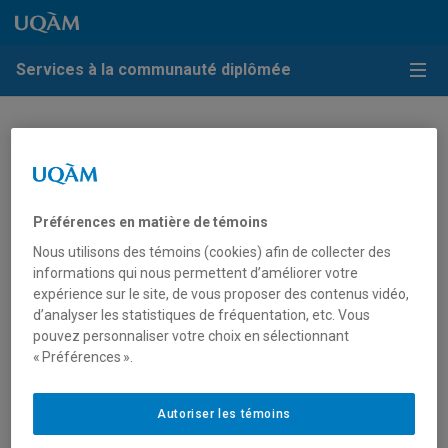
Passer au contenu
Accéder au menu principal
Accéder à la recherche
Passer au contenu
Accéder au menu principal
Services à la communauté diplômée
Menu
Politique de confidentialité des
renseignements personnels
recueillis par un moyen
Préférences en matière de témoins
technologique
Nous utilisons des témoins (cookies) afin de collecter des
informations qui nous permettent d’améliorer votre
expérience sur le site, de vous proposer des contenus vidéo,
L’Université du Québec à Montréal (UQAM) s’engage à
d’analyser les statistiques de fréquentation, etc. Vous
respecter la confidentialité des renseignements
pouvez personnaliser votre choix en sélectionnant
personnels qui lui sont confiés par sa communauté et
« Préférences ».
prend les mesures nécessaires pour assurer leur
protection. L’Université est d’ailleurs soumise à la
Loi sur
Autoriser les témoins
l’accès aux documents des organismes publics et sur la