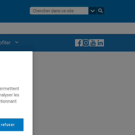
Facebook
Instagram
YouTube
LinkedIn
ofiter
permettent
nalyser les
ctionnant
 refuser