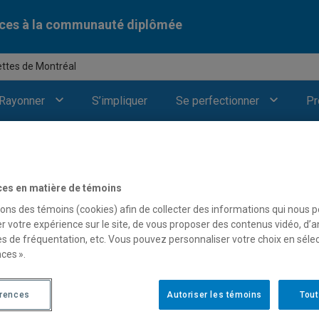
ices à la communauté diplômée
ttes de Montréal
Rayonner
S’impliquer
Se perfectionner
Pr
e Montréal
ces en matière de témoins
sons des témoins (cookies) afin de collecter des informations qui nous 
r votre expérience sur le site, de vous proposer des contenus vidéo, d’a
es de fréquentation, etc. Vous pouvez personnaliser votre choix en séle
ces ».
érences
Autoriser les témoins
Tout