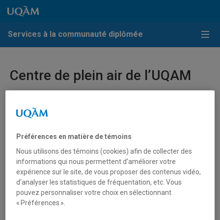
Passer au contenu
Accéder au menu principal
Accéder à la recherche
Passer au contenu
Accéder au menu principal
Services à la communauté diplômée
Menu
Centre de plein air de l’UQAM
Préférences en matière de témoins
Nous utilisons des témoins (cookies) afin de collecter des
informations qui nous permettent d’améliorer votre
expérience sur le site, de vous proposer des contenus vidéo,
d’analyser les statistiques de fréquentation, etc. Vous
pouvez personnaliser votre choix en sélectionnant
« Préférences ».