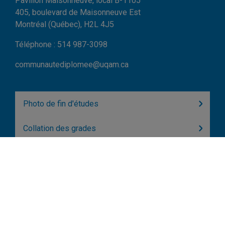
Pavillon Maisonneuve, local B-1105
405, boulevard de Maisonneuve Est
Montréal (Québec), H2L 4J5
Téléphone : 514 987-3098
communautediplomee@uqam.ca
Photo de fin d'études
Collation des grades
Carte Ensuìte
Dernière infolettre