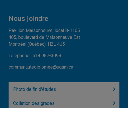
Nous joindre
Pavillon Maisonneuve, local B-1105
405, boulevard de Maisonneuve Est
Montréal (Québec), H2L 4J5
Téléphone : 514 987-3098
communautediplomee@uqam.ca
Photo de fin d'études
Collation des grades
Carte Ensuìte