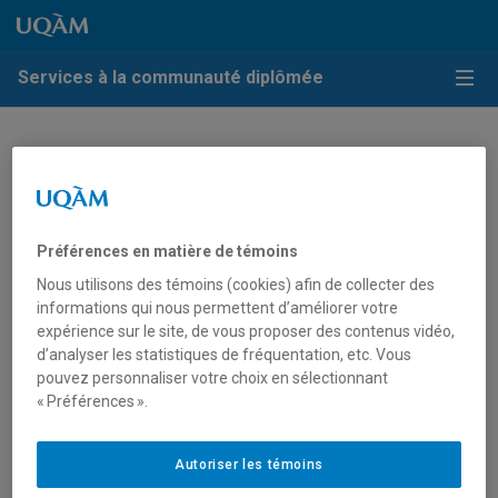
Passer au contenu
Accéder au menu principal
Accéder à la recherche
Passer au contenu
Accéder au menu principal
Services à la communauté diplômée
Menu
Clinique Physio Plus
Préférences en matière de témoins
Nous utilisons des témoins (cookies) afin de collecter des
informations qui nous permettent d’améliorer votre
expérience sur le site, de vous proposer des contenus vidéo,
d’analyser les statistiques de fréquentation, etc. Vous
pouvez personnaliser votre choix en sélectionnant
« Préférences ».
Grâce à sa
Clinique PHYSIO plus
, le Centre sportif de
l’UQAM propose aux personnes diplômées une variété de
Autoriser les témoins
services de santé touchant tant la prévention que la